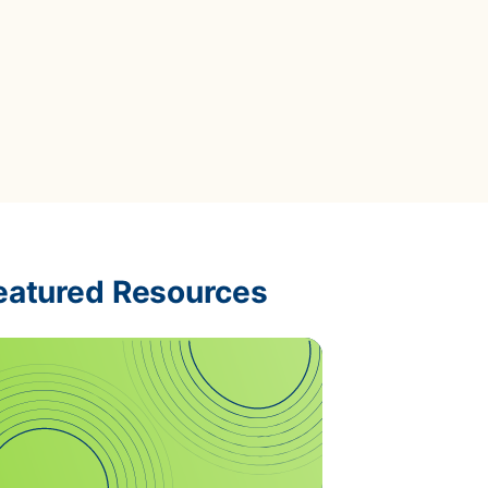
données ?
Conformité Réglementaire &
Plus d'informations
Reporting
Réduisez les risques et assurez la
ns
Plus d'informations
conformité avec des données claires
 risques et
Self-Service BI & Analytics
Offrez un accès rapide et intuitif à des
data insights fiables
Modernisation IT & Migration
Passez facilement du on-premise vers
le cloud sécurisé
eatured Resources