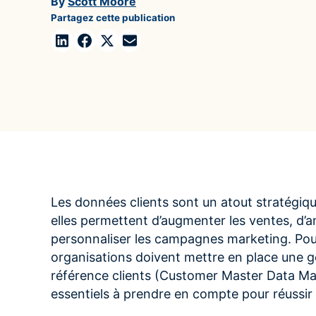
By
Scott Moore
Optimiser les données de fusions-acquisitions et
Votre source incontournable pour les actualités
Collabo
Partagez cette publication
maximiser la valeur du portefeuille
Semarchy
Multi
Case Studies
Utilise
Découvrez comment vos pairs transforment les
pour pl
données en avantage concurrentiel
Hiéra
Vidéos
Transfo
Découvrez la gestion de données moderne en action
en agili
Les données clients sont un atout stratégiqu
elles permettent d’augmenter les ventes, d’am
personnaliser les campagnes marketing. Pour 
organisations doivent mettre en place une g
référence clients (Customer Master Data M
essentiels à prendre en compte pour réussir