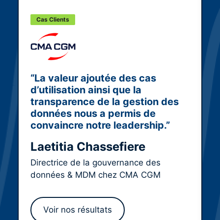
Cas Clients
“La valeur ajoutée des cas
c
d’utilisation ainsi que la
transparence de la gestion des
données nous a permis de
convaincre notre leadership.”
p
Laetitia Chassefiere
Directrice de la gouvernance des
A
données & MDM chez CMA CGM
U
Voir nos résultats