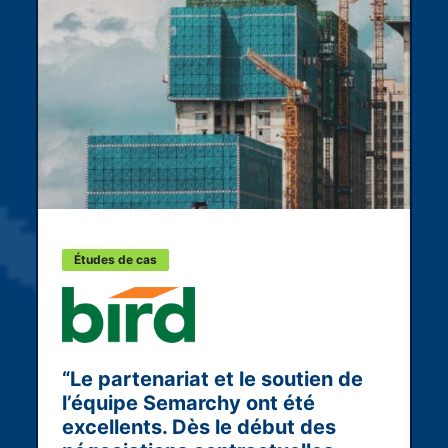
D
f
S
Études de cas
a
M
l
n
“Le partenariat et le soutien de
o
l’équipe Semarchy ont été
excellents. Dès le début des