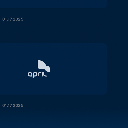
données ?
Conformité Réglementaire &
Plus d'informations
Reporting
Réduisez les risques et assurez la
ns
Plus d'informations
01.17.2025
conformité avec des données claires
 risques et
Self-Service BI & Analytics
Offrez un accès rapide et intuitif à des
data insights fiables
Modernisation IT & Migration
Passez facilement du on-premise vers
le cloud sécurisé
01.17.2025