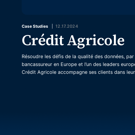
Optimiser les données de fusions-acquisitions et
Votre source incontournable pour les actualités
Collabo
maximiser la valeur du portefeuille
Semarchy
Multi
Case Studies
Utilise
12.17.2024
Case Studies
Découvrez comment vos pairs transforment les
pour pl
Crédit Agricole
données en avantage concurrentiel
Hiéra
Vidéos
Transfo
Découvrez la gestion de données moderne en action
en agili
Résoudre les défis de la qualité des données, pa
bancassureur en Europe et l’un des leaders europ
Crédit Agricole accompagne ses clients dans leu