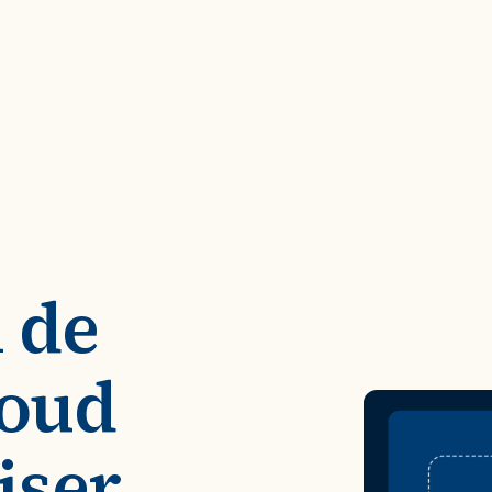
 de
loud
iser