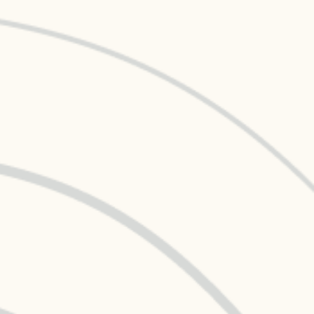
données ?
Conformité Réglementaire &
Plus d'informations
Reporting
Réduisez les risques et assurez la
ns
Plus d'informations
conformité avec des données claires
 risques et
Self-Service BI & Analytics
Offrez un accès rapide et intuitif à des
data insights fiables
Modernisation IT & Migration
Passez facilement du on-premise vers
le cloud sécurisé