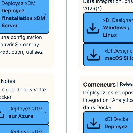
Data Integration, pri
Déployez xDM
2029(*).
Déployez
l'installation xDM
xDI Designe
Server
Windows /
Linux
ne configuration
écouvrir Semarchy
xDI Designe
oduction, utilisez
macOS Sili
 Notes
Conteneurs
Relea
cloud depuis votre
Déployez les compos
ocker.
Integration (Analytic
dans Docker.
Déployez xDM
sur Azure
xDI Docker
Déployez
Déployez xDM