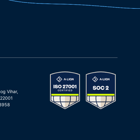
og Vihar,
122001
3958