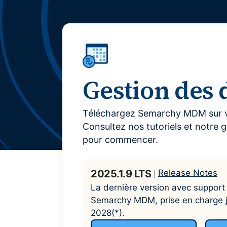
Optimiser les données de fusions-acquisitions et
Votre source incontournable pour les actualités
Collabo
maximiser la valeur du portefeuille
Semarchy
Multi
Case Studies
Utilise
Découvrez comment vos pairs transforment les
pour pl
données en avantage concurrentiel
Hiéra
Vidéos
Gestion des
Transfo
Découvrez la gestion de données moderne en action
en agili
Téléchargez Semarchy MDM sur vo
Consultez nos tutoriels et notre gu
pour commencer.
2025.1.9 LTS
Release Notes
La dernière version avec support
Semarchy MDM, prise en charge j
2028(*).