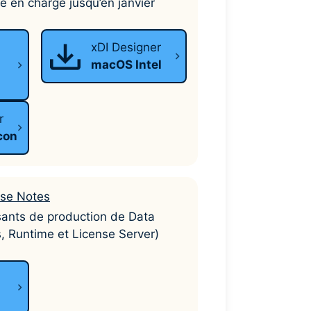
se en charge jusqu’en janvier
r
xDI Designer
macOS Intel
r
con
se Notes
ants de production de Data
s, Runtime et License Server)