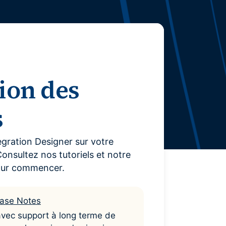
données ?
Conformité Réglementaire &
Plus d'informations
Reporting
Réduisez les risques et assurez la
ns
Plus d'informations
conformité avec des données claires
 risques et
Self-Service BI & Analytics
Offrez un accès rapide et intuitif à des
ion des
data insights fiables
Modernisation IT & Migration
s
Passez facilement du on-premise vers
le cloud sécurisé
gration Designer sur votre
onsultez nos tutoriels et notre
pour commencer.
ase Notes
avec support à long terme de