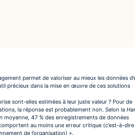
SaaS, On-Prem, Cloud, Snowflake – à vous de choisir
Assurez des implémentations réussies avec des
Trouvez des tutoriels intuitifs et de la documentation
rateurs
partenaires mondiaux
dans un hub centralisé
Fournisseur
-domaine
Centraliser les informatio
Accélérateurs
z un modèle de données unique
fournisseurs pour réduire
Déployez plus rapidement grâce à nos modèles
usieurs domaines
délais
optimisés et prêts à l’usage
rchies Financières
rmez les données financières
té d'entreprise
gement permet de valoriser au mieux les données d’
outil précieux dans la mise en œuvre de ces solutions
ise sont-elles estimées à leur juste valeur ? Pour de
tions, la réponse est probablement non. Selon la Ha
en moyenne, 47 % des enregistrements de données
omportent au moins une erreur critique (c’est-à-dire
onnement de l’organisation) ».