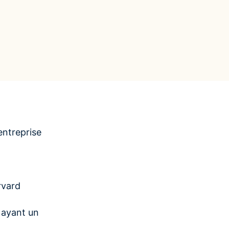
données ?
Conformité Réglementaire &
Plus d'informations
Reporting
Réduisez les risques et assurez la
ns
Plus d'informations
conformité avec des données claires
 risques et
Self-Service BI & Analytics
Offrez un accès rapide et intuitif à des
data insights fiables
Modernisation IT & Migration
Passez facilement du on-premise vers
le cloud sécurisé
entreprise
rvard
 ayant un